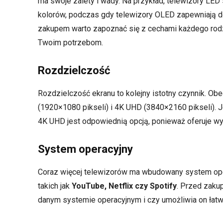
ma swoje zalety i wady. Na przykład, telewizory LE
kolorów, podczas gdy telewizory OLED zapewniają do
zakupem warto zapoznać się z cechami każdego rodzaj
Twoim potrzebom.
Rozdzielczość
Rozdzielczość ekranu to kolejny istotny czynnik. Ob
(1920×1080 pikseli) i 4K UHD (3840×2160 pikseli). J
4K UHD jest odpowiednią opcją, ponieważ oferuje wy
System operacyjny
Coraz więcej telewizorów ma wbudowany system opera
takich jak
YouTube, Netflix czy Spotify
. Przed zaku
danym systemie operacyjnym i czy umożliwia on łatwe