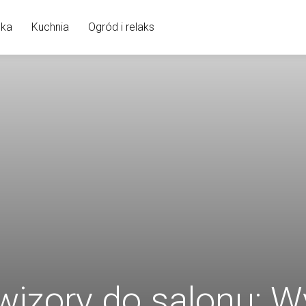
nka
Kuchnia
Ogród i relaks
wizory do salonu: W