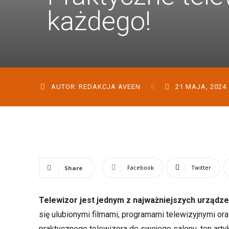
każdego!
AUTOR:
REDAKCJA AVEEN
21 MAJA, 2024
Facebook
Twitter
Share
Telewizor jest jednym z najważniejszych urząd
się ulubionymi filmami, programami telewizyjnymi o
praktycznego telewizora do swojego salonu, ten artyk