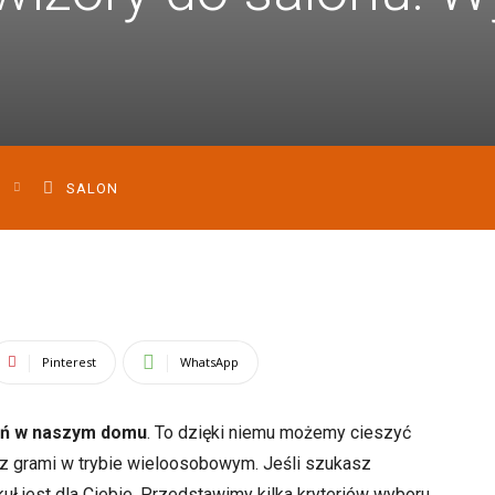
SALON
Pinterest
WhatsApp
zeń w naszym domu
. To dzięki niemu możemy cieszyć
raz grami w trybie wieloosobowym. Jeśli szukasz
uł jest dla Ciebie. Przedstawimy kilka kryteriów wyboru,